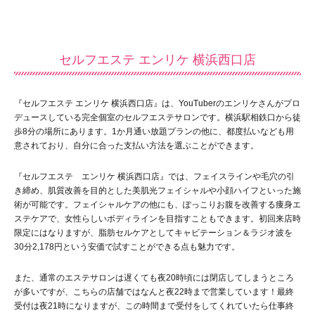
セルフエステ エンリケ 横浜西口店
『セルフエステ エンリケ 横浜西口店』は、YouTuberのエンリケさんがプロ
デュースしている完全個室のセルフエステサロンです。横浜駅相鉄口から徒
歩8分の場所にあります。1か月通い放題プランの他に、都度払いなども用
意されており、自分に合った支払い方法を選ぶことができます。
『セルフエステ エンリケ 横浜西口店』では、フェイスラインや毛穴の引
き締め、肌質改善を目的とした美肌光フェイシャルや小顔ハイフといった施
術が可能です。フェイシャルケアの他にも、ぽっこりお腹を改善する痩身エ
ステケアで、女性らしいボディラインを目指すこともできます。初回来店時
限定にはなりますが、脂肪セルケアとしてキャビテーション＆ラジオ波を
30分2,178円という安価で試すことができる点も魅力です。
また、通常のエステサロンは遅くても夜20時頃には閉店してしまうところ
が多いですが、こちらの店舗ではなんと夜22時まで営業しています！最終
受付は夜21時になりますが、この時間まで受付をしてくれていたら仕事終