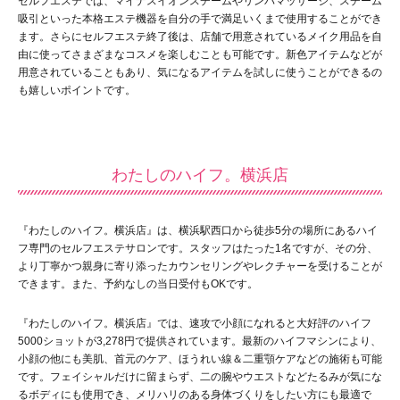
セルフエステでは、マイナスイオンスチームやリンパマッサージ、スチーム
吸引といった本格エステ機器を自分の手で満足いくまで使用することができ
ます。さらにセルフエステ終了後は、店舗で用意されているメイク用品を自
由に使ってさまざまなコスメを楽しむことも可能です。新色アイテムなどが
用意されていることもあり、気になるアイテムを試しに使うことができるの
も嬉しいポイントです。
わたしのハイフ。横浜店
『わたしのハイフ。横浜店』は、横浜駅西口から徒歩5分の場所にあるハイ
フ専門のセルフエステサロンです。スタッフはたった1名ですが、その分、
より丁寧かつ親身に寄り添ったカウンセリングやレクチャーを受けることが
できます。また、予約なしの当日受付もOKです。
『わたしのハイフ。横浜店』では、速攻で小顔になれると大好評のハイフ
5000ショットが3,278円で提供されています。最新のハイフマシンにより、
小顔の他にも美肌、首元のケア、ほうれい線＆二重顎ケアなどの施術も可能
です。フェイシャルだけに留まらず、二の腕やウエストなどたるみが気にな
るボディにも使用でき、メリハリのある身体づくりをしたい方にも最適で